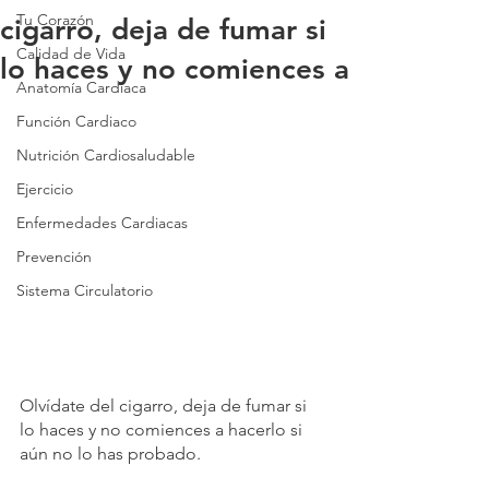
Tu Corazón
cigarro, deja de fumar si
Calidad de Vida
lo haces y no comiences a
Anatomía Cardiaca
Función Cardiaco
Nutrición Cardiosaludable
Ejercicio
Enfermedades Cardiacas
Prevención
Sistema Circulatorio
Olvídate del cigarro, deja de fumar si 
lo haces y no comiences a hacerlo si 
aún no lo has probado.