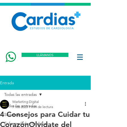
LLÁMANOS
Entrada
Todas las entradas
Marketing Digital
Todas las entradas
7 feb 2023
1 min de lectura
4 Consejos para Cuidar tu
Síntomas
CorazónOlvídate del
Enfermedades cardiacas