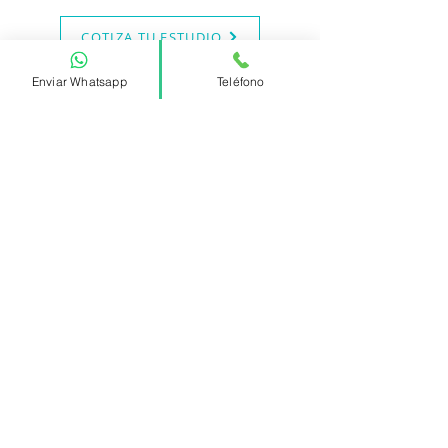
COTIZA TU ESTUDIO
Enviar Whatsapp
Teléfono
PIDE MÁS INFORMACIÓN
PREVIA CITA
Lunes – Viernes 10:00AM – 6:00PM
Sábados 9:00AM – 14:00PM