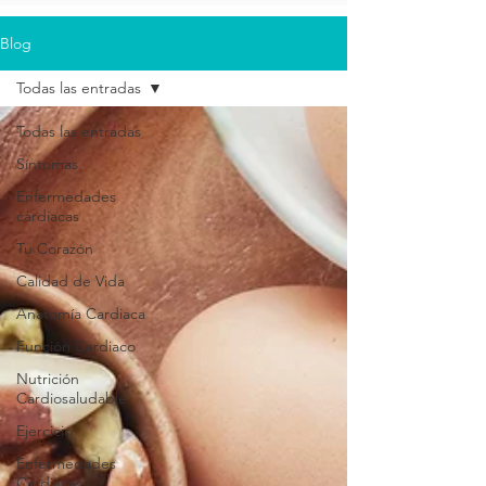
Blog
Todas las entradas
Todas las entradas
Síntomas
Enfermedades
cardiacas
Tu Corazón
Calidad de Vida
Anatomía Cardiaca
Función Cardiaco
Nutrición
Cardiosaludable
Ejercicio
Enfermedades
Cardiacas