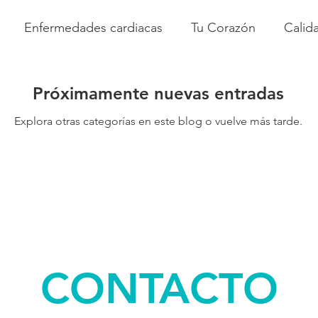
Enfermedades cardiacas
Tu Corazón
Calid
ción Cardiaco
Nutrición Cardiosaludable
Ejercic
Próximamente nuevas entradas
Explora otras categorías en este blog o vuelve más tarde.
Prevención
Sistema Circulatorio
CONTACTO