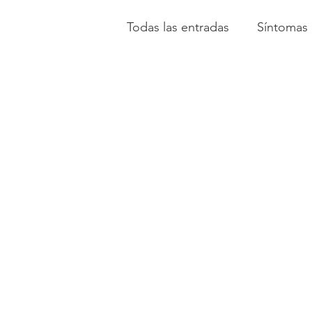
Todas las entradas
Síntomas
Anatomía Cardiaca
Fun
Enfermedades Cardiacas