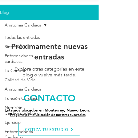
Blog
Anatomía Cardiaca
Todas las entradas
Próximamente nuevas
Síntomas
entradas
Enfermedades
cardiacas
Explora otras categorías en este
Tu Corazón
blog o vuelve más tarde.
Calidad de Vida
Anatomía Cardiaca
CONTACTO
Función Cardiaco
Nutrición
Estamos ubicados en Monterrey, Nuevo León.
Cardiosaludable
Pregunta por la ubicación de nuestras sucursales
Ejercicio
COTIZA TU ESTUDIO
Enfermedades
Cardiacas