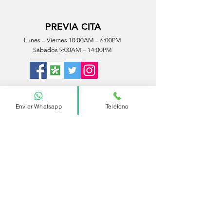
PREVIA CITA
Lunes – Viernes 10:00AM – 6:00PM
Sábados 9:00AM – 14:00PM
© 2023 Cardias
Enviar Whatsapp
Teléfono
CONTACTO
Estamos ubicados en Monterrey, Nuevo León.
Pregunta por la ubicación de nuestras sucursales
COTIZA TU ESTUDIO