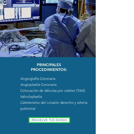
PRINCIPALES
PROCEDIMIENTOS:
Angiografía Coronaria
Angioplastía Coronaria
Colocación de Válvulas por catéter (TAVI)
Valvuloplastía
Cateterismo del corazón derecho y arteria
pulmonar
RESUELVE TUS DUDAS